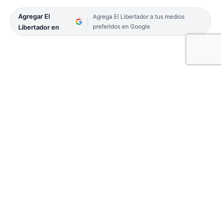
Agregar El
Agrega El Libertador a tus medios
preferidos en Google
Libertador en
Un hombre mayor de edad que poseía pedido de
captura, dado que estaría vinculado a una causa
por abuso sexual, fue puesto tras las rejas en la
mañana de este jueves. Se ocultaba en el barrio
San Marcos de esta Capital.
Efectivos de la Policía del Destacamento San