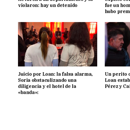
violaron: hay un detenido
fue un hom
hubo prem
Juicio por Loan: la falsa alarma,
Un perito 
Soria obstaculizando una
Loan estab
diligencia y el hotel de la
Pérez y Ca
«banda»: