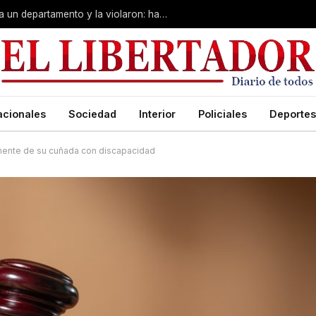
La drogaron en un boliche, la llevaron a un departamento y la violaron: hay un detenido
acionales
Sociedad
Interior
Policiales
Deportes
mente de su cuñada con discapacidad