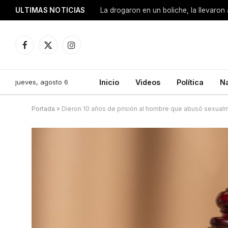
ULTIMAS NOTICIAS
Facebook
X
Instagram
(Twitter)
jueves, agosto 6
Inicio
Videos
Política
N
Portada
»
Dieron 10 años de prisión al hombre que abusó sexual