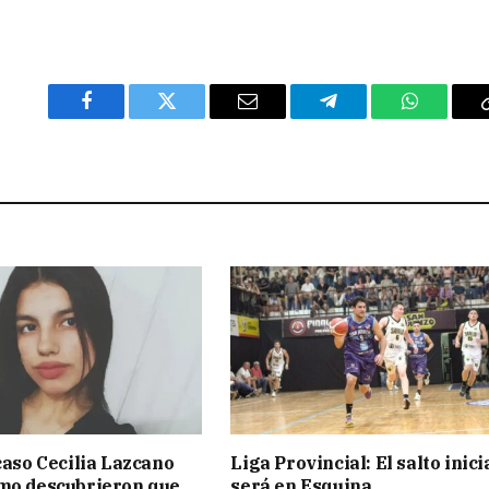
Facebook
Twitter
Email
Telegram
WhatsAp
 caso Cecilia Lazcano
Liga Provincial: El salto inici
mo descubrieron que
será en Esquina