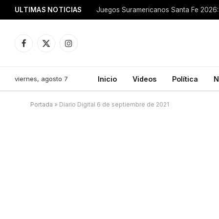
ULTIMAS NOTICIAS
Juegos Suramericanos Santa Fe 2026: 
Facebook
X
Instagram
(Twitter)
viernes, agosto 7
Inicio
Videos
Política
N
Portada
»
Diario Digital 6 de septiembre de 2021