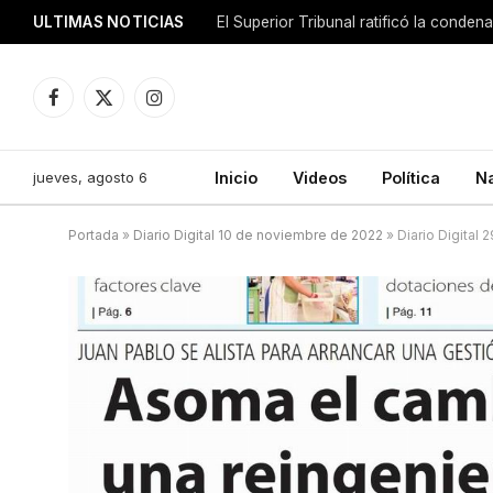
ULTIMAS NOTICIAS
El Superior Tribunal ratificó la conde
Facebook
X
Instagram
(Twitter)
jueves, agosto 6
Inicio
Videos
Política
N
Portada
»
Diario Digital 10 de noviembre de 2022
»
Diario Digital