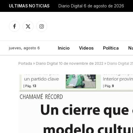
ULTIMAS NOTICIAS
Diario Digital 6 de agosto de 2026
Facebook
X
Instagram
(Twitter)
jueves, agosto 6
Inicio
Videos
Política
N
Portada
»
Diario Digital 10 de noviembre de 2022
»
Diario Digital