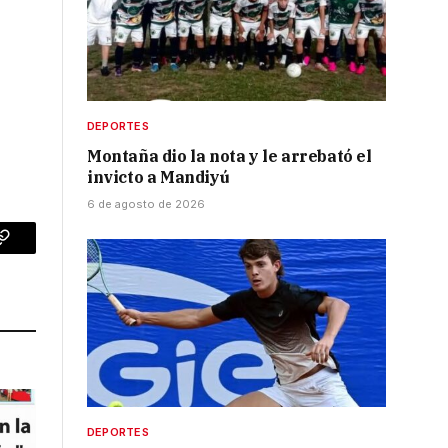
DEPORTES
Montaña dio la nota y le arrebató el
invicto a Mandiyú
6 de agosto de 2026
p
Copy
Link
DEPORTES