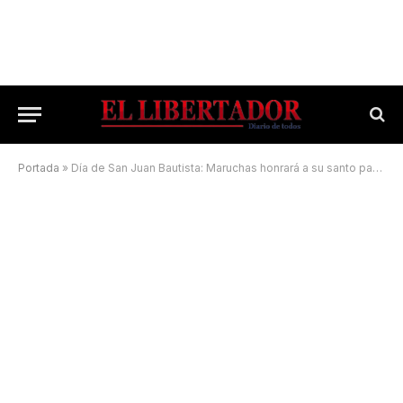
Portada
»
Día de San Juan Bautista: Maruchas honrará a su santo patrono este jueves