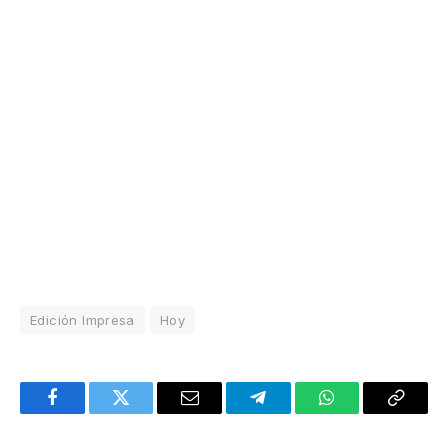
Edición Impresa
Hoy
Facebook
Twitter
Email
Telegram
WhatsApp
Copy
Link