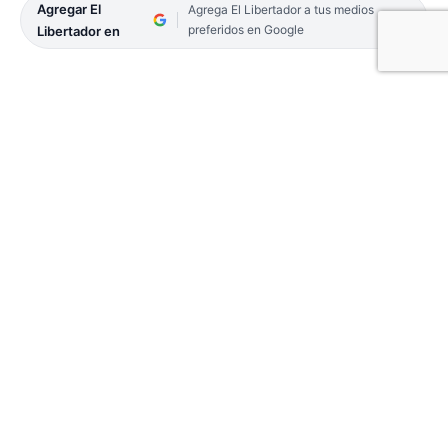
Agregar El
Agrega El Libertador a tus medios
preferidos en Google
Libertador en
El Honorable Concejo Deliberante (HCD) de la
ciudad de Corrientes, realizó el jueves 7 en el
recinto de la Legislatura provincial, la sesión
preparatoria, en la cual asumieron los nuevos
ediles y se eligió a las autoridades para el período
2024.
En este marco de renovación parcial del cuerpo
deliberativo, Esteban Ibáñez, único edil en