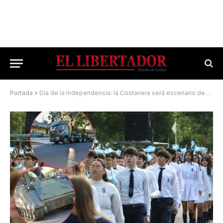
Portada
»
Día de la Independencia: la Costanera será escenario de un gran desfile