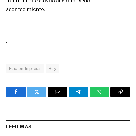
multitud que asistió al conmovedor
acontecimiento.
.
Edición Impresa
Hoy
Facebook
Twitter
Email
Telegram
WhatsApp
Copy
Link
LEER MÁS