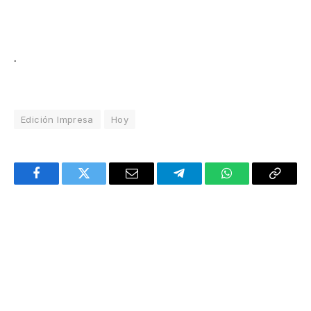
.
Edición Impresa
Hoy
Facebook
Twitter
Email
Telegram
WhatsApp
Copy
Link