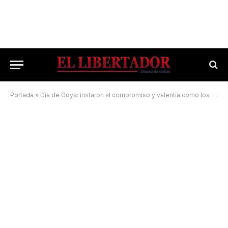
Portada
»
Día de Goya: instaron al compromiso y valentía como los tuvo la Virgen María