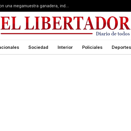
Corrientes: La Rural celebra 90 años con una megamuestra ganadera, industrial y artística
acionales
Sociedad
Interior
Policiales
Deportes