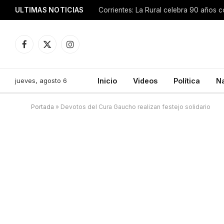
ULTIMAS NOTICIAS
Facebook
X
Instagram
(Twitter)
jueves, agosto 6
Inicio
Videos
Política
N
Portada
»
Devotos del Cura Gaucho realizan festejo solidario