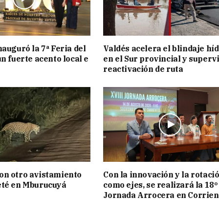
nauguró la 7ª Feria del
Valdés acelera el blindaje hí
n fuerte acento local e
en el Sur provincial y superv
reactivación de ruta
on otro avistamiento
Con la innovación y la rotaci
eté en Mburucuyá
como ejes, se realizará la 18º
Jornada Arrocera en Corrien