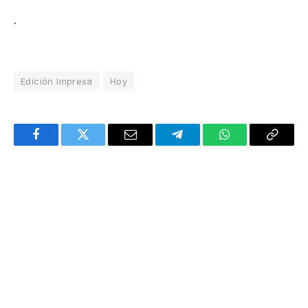
.
Edición Impresa
Hoy
Facebook
Twitter
Email
Telegram
WhatsApp
Copy
Link