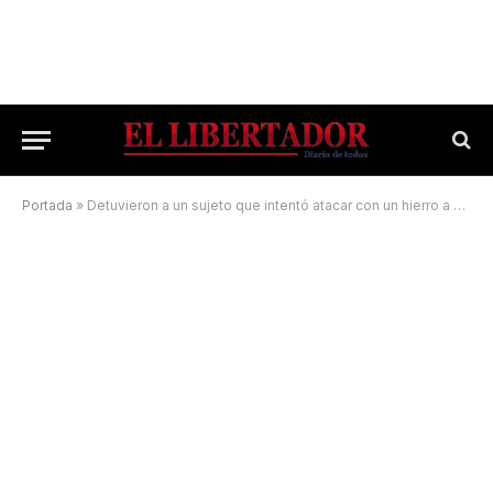
Portada
»
Detuvieron a un sujeto que intentó atacar con un hierro a su ex pareja