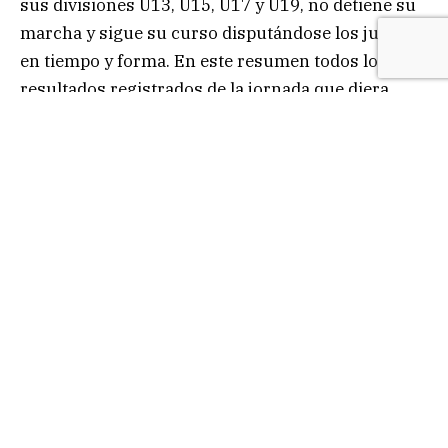
sus divisiones U13, U15, U17 y U19, no detiene su
marcha y sigue su curso disputándose los juegos
en tiempo y forma. En este resumen todos los
resultados registrados de la jornada que diera
inicio el jueves próximo pasado y que culminara
en la noche del miércoles.
RESULTADOS
Grupo 1 – 7ª fecha
U-13 Social Antorcha 41-Regatas 114.
U-15 Social Antorcha 16-Regatas 153.
U-17 Social Antorcha 38-Regatas 98.
U-19 Social Antorcha 68-Regatas 102.
U-17 Centro Estrada 30-Atlético Pingüinos 64.
U-13 Deportivo Juventus 80-Atlético Saladas 61.