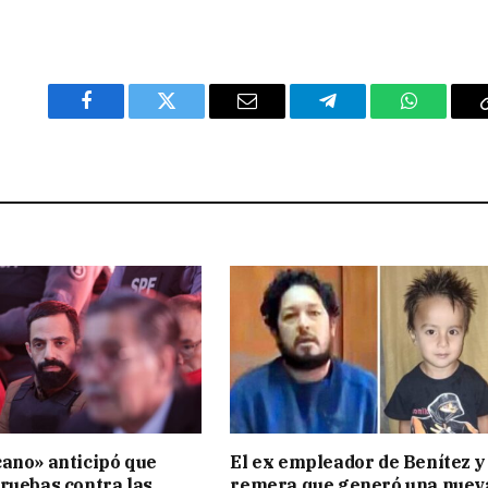
Facebook
Twitter
Email
Telegram
WhatsAp
ano» anticipó que
El ex empleador de Benítez y 
ruebas contra las
remera que generó una nuev