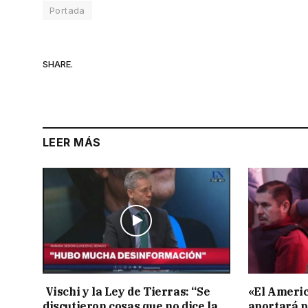
Portada
SHARE.
LEER MÁS
Vischi y la Ley de Tierras: “Se
«El Americ
discutieron cosas que no dice la
aportará p