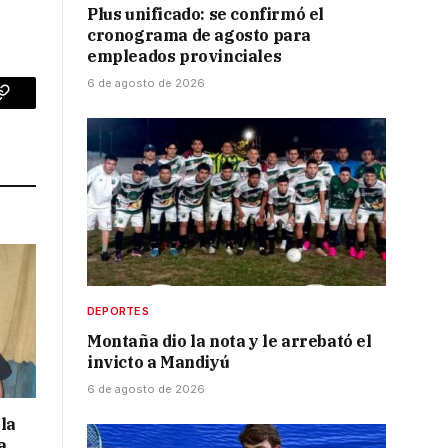
Plus unificado: se confirmó el
cronograma de agosto para
empleados provinciales
6 de agosto de 2026
p
Copy
Link
DEPORTES
Montaña dio la nota y le arrebató el
invicto a Mandiyú
6 de agosto de 2026
la
a