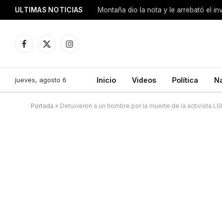
ULTIMAS NOTICIAS
Montaña dio la nota y le arrebató el i
Facebook
X
Instagram
(Twitter)
jueves, agosto 6
Inicio
Videos
Política
N
Portada
»
Detuvieron a un hombre por la muerte de la activista LG