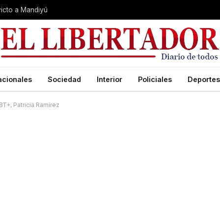
nvicto a Mandiyú
acionales
Sociedad
Interior
Policiales
Deportes
BT+, Patricia Ramírez