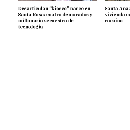
Desarticulan “kiosco” narco en
Santa Ana:
Santa Rosa: cuatro demorados y
vivienda c
millonario secuestro de
cocaína
tecnología