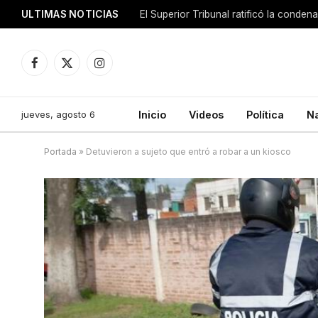
ULTIMAS NOTICIAS
El Superior Tribunal ratificó la conde
Facebook
X
Instagram
(Twitter)
jueves, agosto 6
Inicio
Videos
Política
N
Portada
»
Detuvieron a sujeto que entró a robar a un kiosco