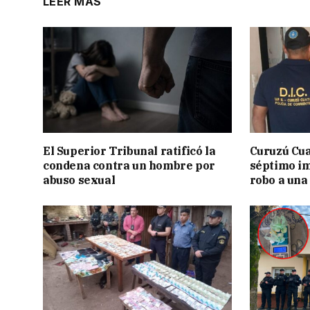
LEER MÁS
El Superior Tribunal ratificó la
Curuzú Cua
condena contra un hombre por
séptimo im
abuso sexual
robo a una