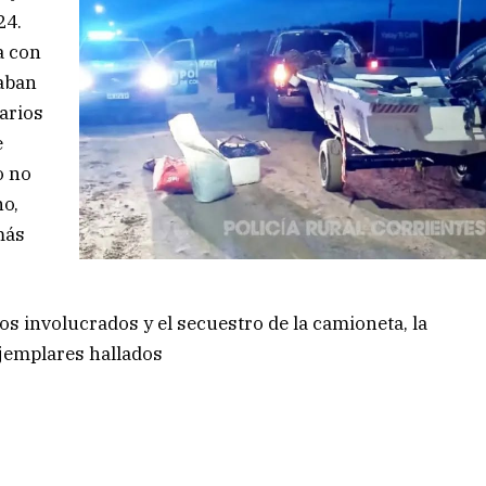
24.
a con
taban
varios
e
o no
ho,
más
.
os involucrados y el secuestro de la camioneta, la
ejemplares hallados