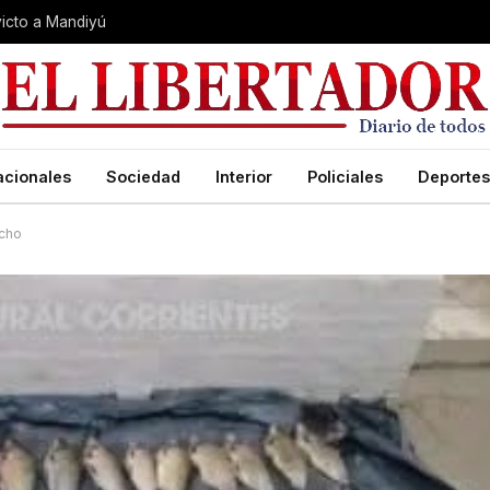
nvicto a Mandiyú
acionales
Sociedad
Interior
Policiales
Deportes
ncho