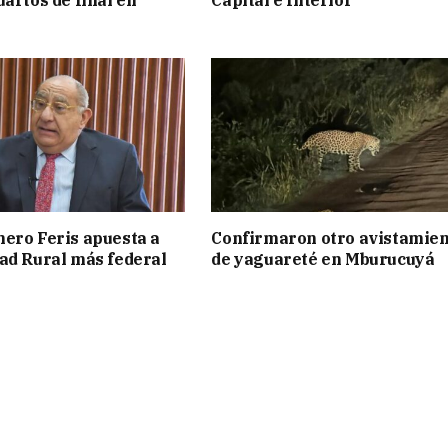
uartos de final en
Capital e Interior
ero Feris apuesta a
Confirmaron otro avistamie
ad Rural más federal
de yaguareté en Mburucuyá