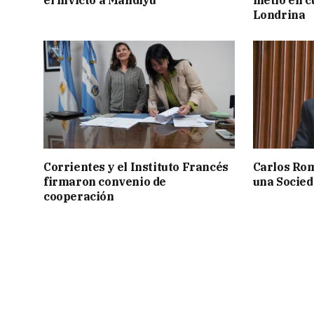
el invicto a Mandiyú
metió en c
Londrina
Corrientes y el Instituto Francés
Carlos Rom
firmaron convenio de
una Socied
cooperación