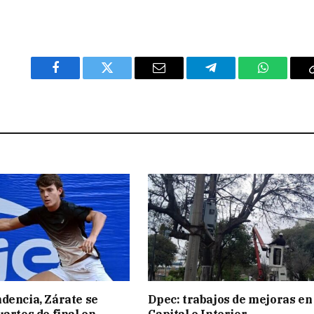
Facebook
Twitter
Email
Telegram
WhatsAp
dencia, Zárate se
Dpec: trabajos de mejoras en