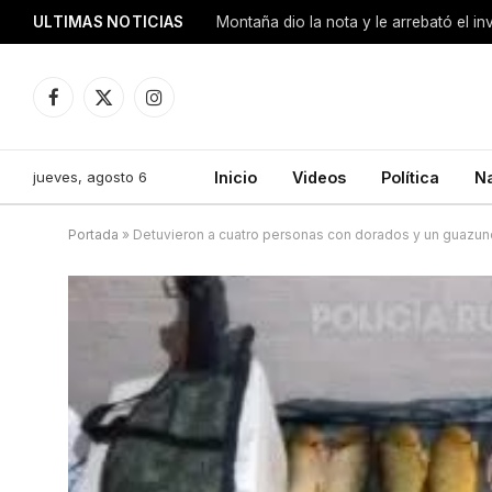
ULTIMAS NOTICIAS
Montaña dio la nota y le arrebató el i
Facebook
X
Instagram
(Twitter)
jueves, agosto 6
Inicio
Videos
Política
N
Portada
»
Detuvieron a cuatro personas con dorados y un guazu