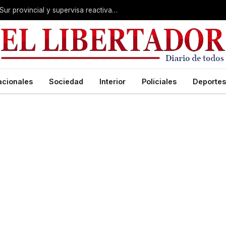
Valdés acelera el blindaje hídrico en el Sur provincial y supervisa reactivación de ruta
acionales
Sociedad
Interior
Policiales
Deportes