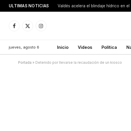
ULTIMAS NOTICIAS
Facebook
X
Instagram
(Twitter)
jueves, agosto 6
Inicio
Videos
Política
N
Portada
»
Detenido por llevarse la recaudación de un kiosco