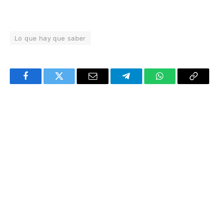
Lo que hay que saber
Facebook
Twitter
Email
Telegram
WhatsApp
Copy
Link