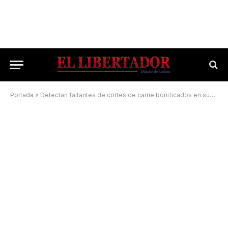
Portada
»
Detectan faltantes de cortes de carne bonificados en supermercados