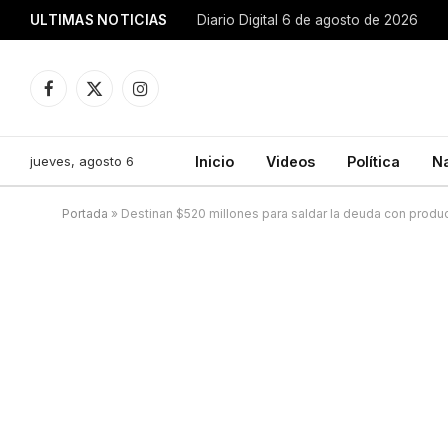
ULTIMAS NOTICIAS
Diario Digital 6 de agosto de 2026
Facebook
X
Instagram
(Twitter)
jueves, agosto 6
Inicio
Videos
Política
N
Portada
»
Destinan $520 millones para saldar la deuda con produ