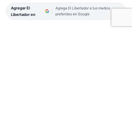
Agregar El
Agrega El Libertador a tus medios
preferidos en Google
Libertador en
Efectivos de la Gendarmería detuvieron a un
hombre y le secuestraron más de tres kilogramos
de cocaína. El operativo estuvo a cargo de los
integrantes del Escuadrón N° 7, quienes
realizaban tareas de control sobre el kilómetro
780 de la Ruta Nacional N° 14, a la altura del peaje
inactivo Bonpland.