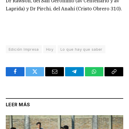
Dr Rawson, del San Gerónimo (av Centenario y av
Laprida) y Dr Pirchi, del Anahí (Cristo Obrero 310).
Edición Impresa
Hoy
Lo que hay que saber
Facebook
Twitter
Email
Telegram
WhatsApp
Copy
Link
LEER MÁS