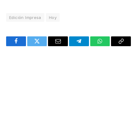
Edición Impresa
Hoy
Facebook
Twitter
Email
Telegram
WhatsApp
Copy
Link