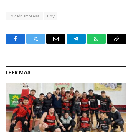
Edición Impresa
Hoy
Facebook
Twitter
Email
Telegram
WhatsApp
Copy
Link
LEER MÁS