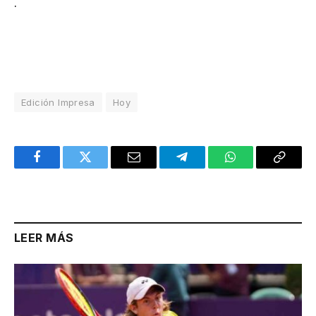
.
Edición Impresa
Hoy
Facebook
Twitter
Email
Telegram
WhatsApp
Copy
Link
LEER MÁS