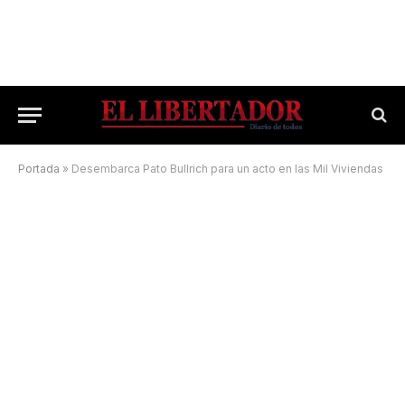
Portada
»
Desembarca Pato Bullrich para un acto en las Mil Viviendas