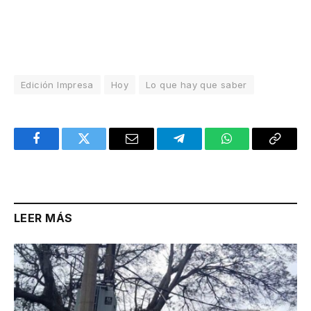
Edición Impresa
Hoy
Lo que hay que saber
Facebook
Twitter
Email
Telegram
WhatsApp
Copy
Link
LEER MÁS