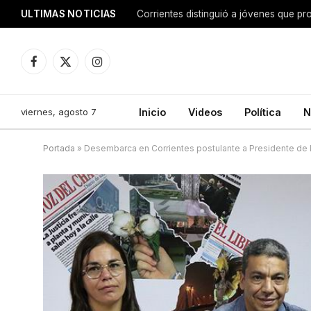
ULTIMAS NOTICIAS
Corrientes distinguió a jóvenes que p
Facebook
X
Instagram
(Twitter)
viernes, agosto 7
Inicio
Videos
Política
N
Portada
»
Desembarca en Corrientes postulante a Presidente de 