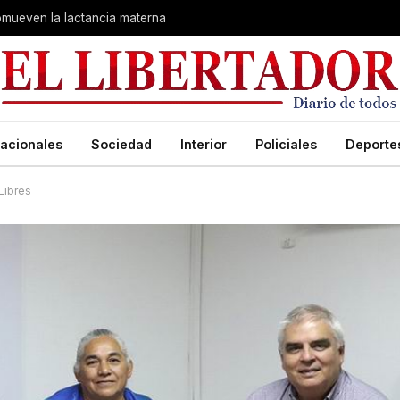
romueven la lactancia materna
acionales
Sociedad
Interior
Policiales
Deporte
Libres