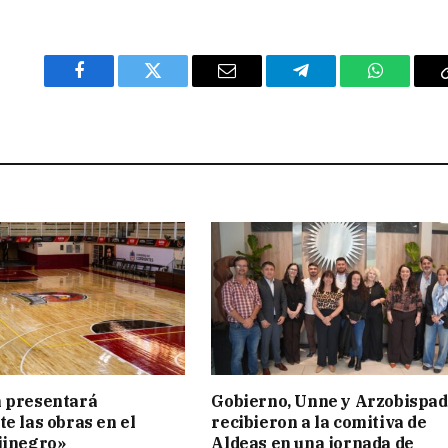
Facebook
Twitter
Email
Telegram
WhatsAp
n presentará
Gobierno, Unne y Arzobispa
te las obras en el
recibieron a la comitiva de
jinegro»
Aldeas en una jornada de