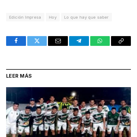
Edición Impresa
Hoy
Lo que hay que saber
Facebook
Twitter
Email
Telegram
WhatsApp
Copy
Link
LEER MÁS