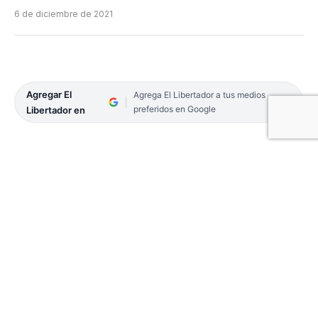
6 de diciembre de 2021
Agregar El
Agrega El Libertador a tus medios
preferidos en Google
Libertador en
El hallazgo de un feto sacudió la tranquilidad de
Curuzú Cuatiá. Y es que en la jornada del sábado,
en horas de la tarde, un perro arrastró una bolsa y,
en el interior, el feto sin vida desde hace varios