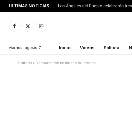
ULTIMAS NOTICIAS
Los Ángeles del Puente celebrarán tre
Facebook
X
Instagram
(Twitter)
viernes, agosto 7
Inicio
Videos
Política
N
Portada
»
Desbarataron un kiosco de drogas