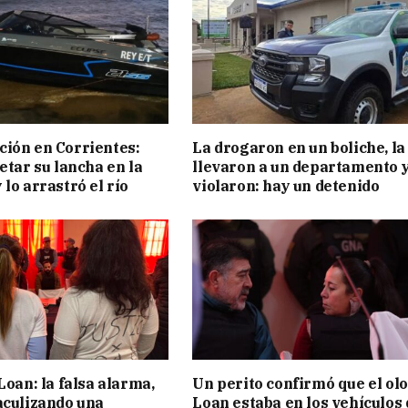
ión en Corrientes:
La drogaron en un boliche, la
etar su lancha en la
llevaron a un departamento y
 lo arrastró el río
violaron: hay un detenido
Loan: la falsa alarma,
Un perito confirmó que el olo
aculizando una
Loan estaba en los vehículos 