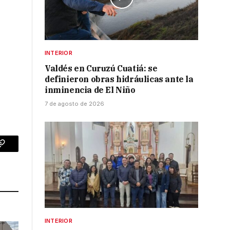
INTERIOR
Valdés en Curuzú Cuatiá: se
definieron obras hidráulicas ante la
inminencia de El Niño
7 de agosto de 2026
p
Copy
Link
INTERIOR