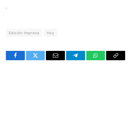
.
Edición Impresa
Hoy
Facebook
Twitter
Email
Telegram
WhatsApp
Copy
Link