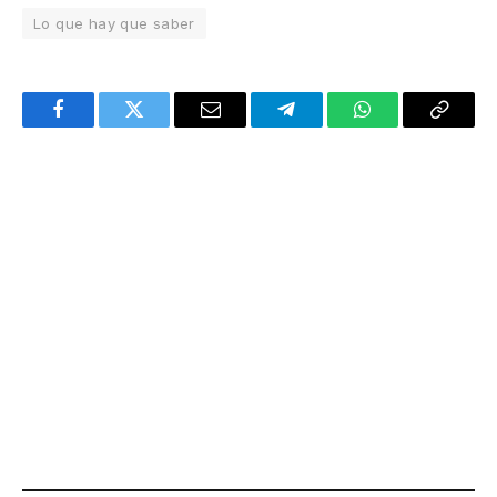
Lo que hay que saber
Facebook
Twitter
Email
Telegram
WhatsApp
Copy
Link