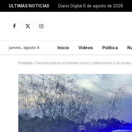
ULTIMAS NOTICIAS
Diario Digital 6 de agosto de 2026
Facebook
X
Instagram
(Twitter)
jueves, agosto 6
Inicio
Videos
Política
N
Portada
»
Desarticularon un búnker narco y detuvieron a un joven