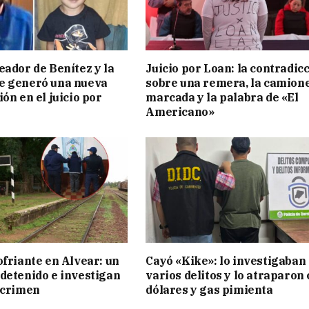
eador de Benítez y la
Juicio por Loan: la contradic
e generó una nueva
sobre una remera, la camion
ón en el juicio por
marcada y la palabra de «El
Americano»
ofriante en Alvear: un
Cayó «Kike»: lo investigaban
detenido e investigan
varios delitos y lo atraparon
 crimen
dólares y gas pimienta