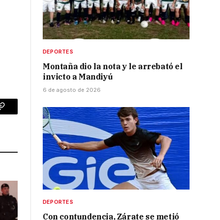
DEPORTES
Montaña dio la nota y le arrebató el
invicto a Mandiyú
6 de agosto de 2026
p
Copy
Link
DEPORTES
Con contundencia, Zárate se metió