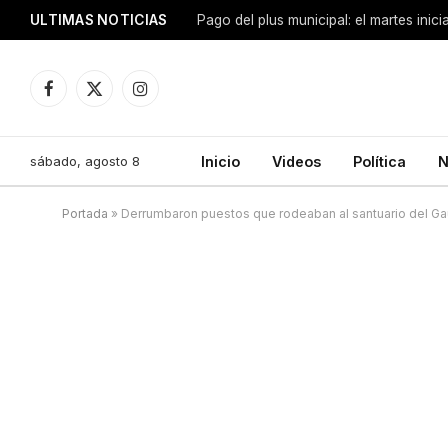
ULTIMAS NOTICIAS
Pago del plus municipal: el martes inic
Facebook
X
Instagram
(Twitter)
sábado, agosto 8
Inicio
Videos
Política
N
Portada
»
Derrumbaron puestos que rodeaban al santuario del Gau