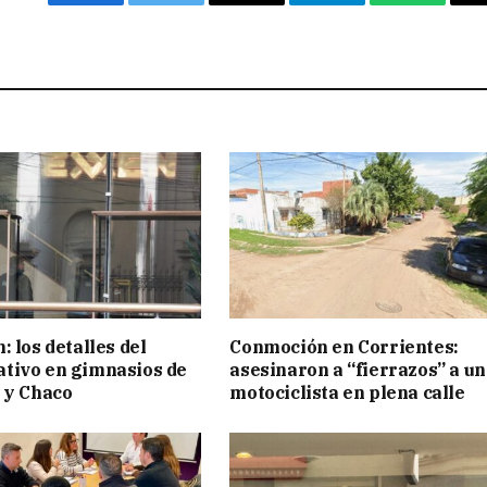
Facebook
Twitter
Email
Telegram
WhatsAp
 los detalles del
Conmoción en Corrientes:
tivo en gimnasios de
asesinaron a “fierrazos” a un
 y Chaco
motociclista en plena calle