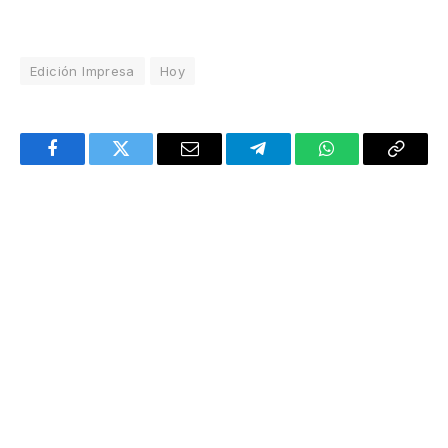
Edición Impresa
Hoy
Facebook
Twitter
Email
Telegram
WhatsApp
Copy
Link