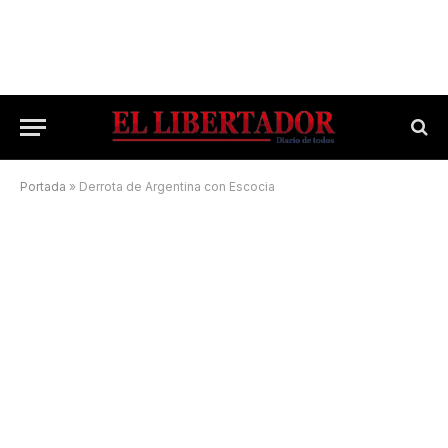
Portada
»
Derrota de Argentina con Escocia