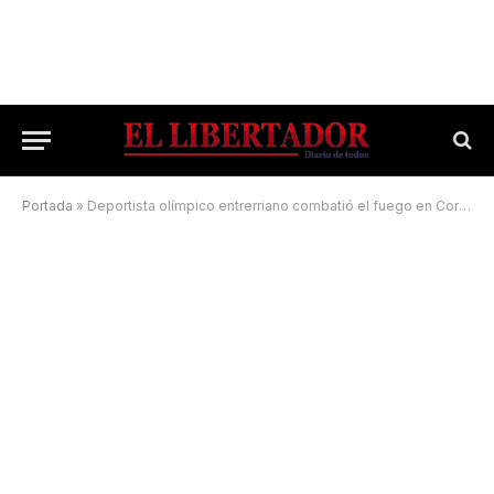
Portada
»
Deportista olímpico entrerriano combatió el fuego en Corrientes