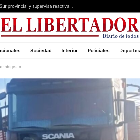
Valdés acelera el blindaje hídrico en el Sur provincial y supervisa reactivación de ruta
acionales
Sociedad
Interior
Policiales
Deportes
por abigeato