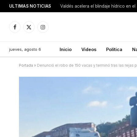
ULTIMAS NOTICIAS
Facebook
X
Instagram
(Twitter)
jueves, agosto 6
Inicio
Videos
Política
N
Portada
»
Denunció el robo de 150 vacas y terminó tras las rejas 