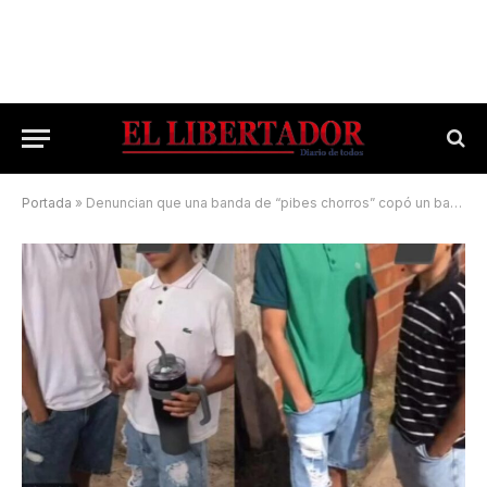
Portada
»
Denuncian que una banda de “pibes chorros” copó un barrio correntino