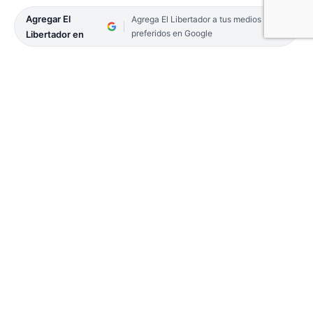
Agregar El
Agrega El Libertador a tus medios
preferidos en Google
Libertador en
Durante seis horas, ayer, Camila Núñez, la prima
de Loan Danilo Peña, declaró ante la Jueza Federal
que está a cargo de la investigación por la
desaparición y presunto rapto del niño correntino
de cinco años visto por última vez el 13 de junio,
camino a un naranjal del paraje Algarrobal en 9 de
Julio. Lo que dijo la joven causó sorpresa.