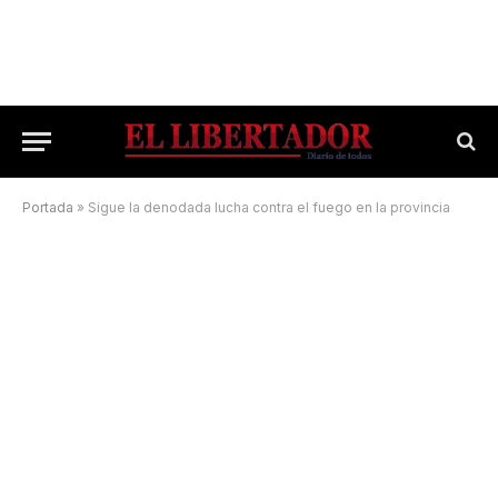
Portada
»
Sigue la denodada lucha contra el fuego en la provincia