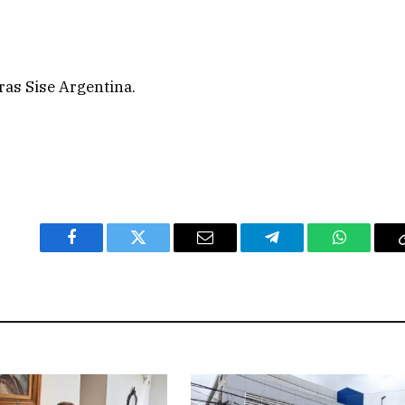
as Sise Argentina.
Facebook
Twitter
Email
Telegram
WhatsAp