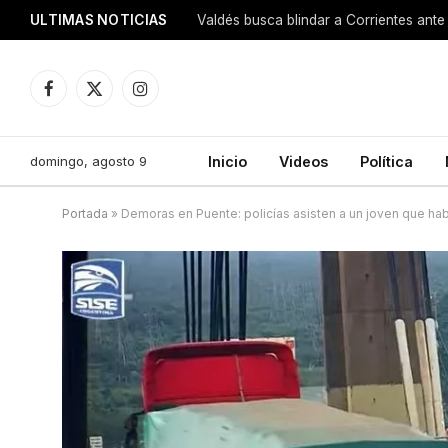
ULTIMAS NOTICIAS
Valdés busca blindar a Corrientes ante 
Facebook
X
Instagram
(Twitter)
domingo, agosto 9
Inicio
Videos
Política
Portada
»
Demoras en Puente: policías asisten a un joven que habr