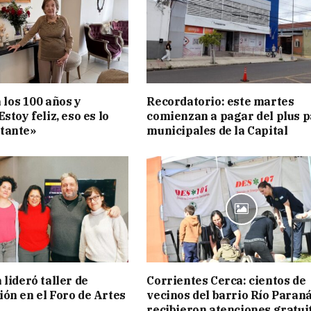
a los 100 años y
Recordatorio: este martes
stoy feliz, eso es lo
comienzan a pagar del plus 
tante»
municipales de la Capital
lideró taller de
Corrientes Cerca: cientos de
ón en el Foro de Artes
vecinos del barrio Río Paran
recibieron atenciones gratui