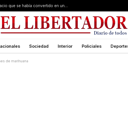
Barrio Hipódromo: recuperaron un espacio que se había convertido en un basural
acionales
Sociedad
Interior
Policiales
Deporte
ines de marihuana