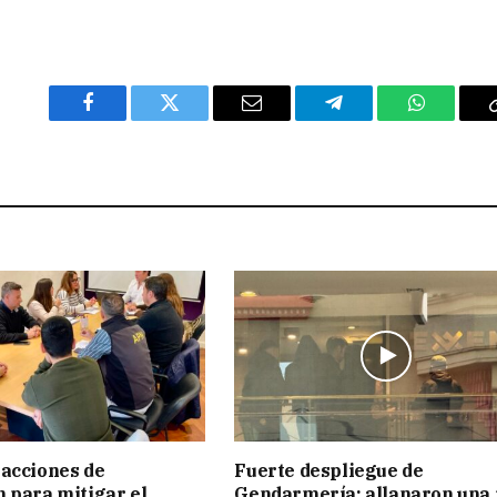
Facebook
Twitter
Email
Telegram
WhatsAp
acciones de
Fuerte despliegue de
 para mitigar el
Gendarmería: allanaron una 