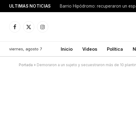
ULTIMAS NOTICIAS
Facebook
X
Instagram
(Twitter)
viernes, agosto 7
Inicio
Videos
Política
N
Portada
»
Demoraron a un sujeto y secuestraron más de 10 plant