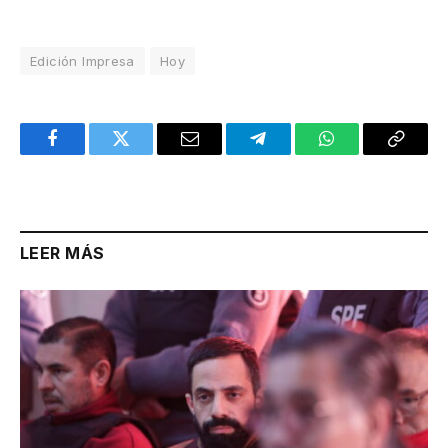
Edición Impresa
Hoy
Facebook
Twitter
Email
Telegram
WhatsApp
Copy
Link
LEER MÁS