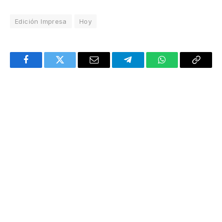
Edición Impresa
Hoy
Facebook
Twitter
Email
Telegram
WhatsApp
Copy
Link