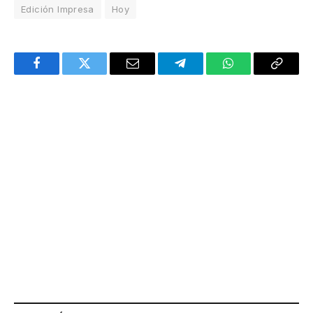
Edición Impresa
Hoy
Facebook
Twitter
Email
Telegram
WhatsApp
Copy
Link