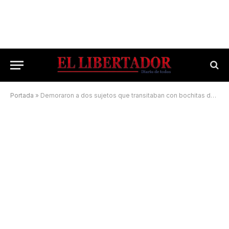
Portada
»
Demoraron a dos sujetos que transitaban con bochitas de marihuana