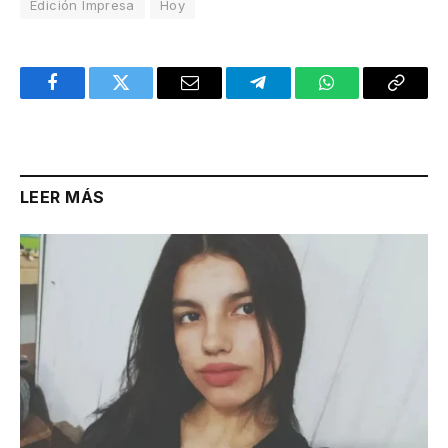
Edición Impresa
Hoy
Facebook
Twitter
Email
Telegram
WhatsApp
Copy
Link
LEER MÁS