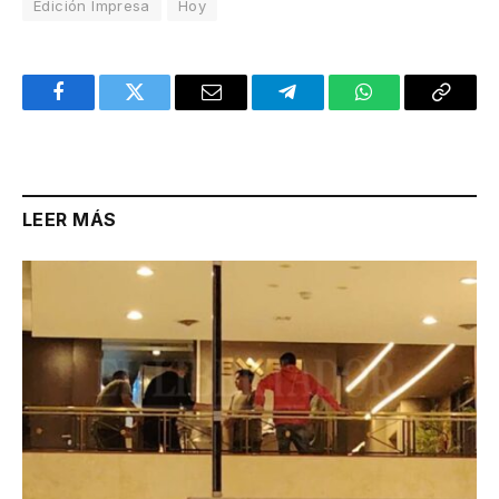
Edición Impresa
Hoy
Facebook
Twitter
Email
Telegram
WhatsApp
Copy
Link
LEER MÁS