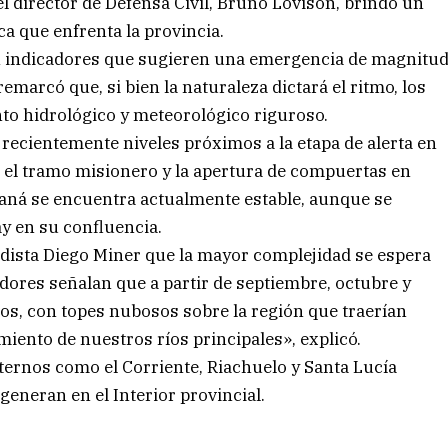
l director de Defensa Civil, Bruno Lovison, brindó un
ca que enfrenta la provincia.
on indicadores que sugieren una emergencia de magnitu
remarcó que, si bien la naturaleza dictará el ritmo, los
 hidrológico y meteorológico riguroso.
 recientemente niveles próximos a la etapa de alerta en
n el tramo misionero y la apertura de compuertas en
Paraná se encuentra actualmente estable, aunque se
ay en su confluencia.
iodista Diego Miner que la mayor complejidad se espera
adores señalan que a partir de septiembre, octubre y
os, con topes nubosos sobre la región que traerían
iento de nuestros ríos principales», explicó.
nternos como el Corriente, Riachuelo y Santa Lucía
eneran en el Interior provincial.