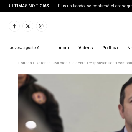
ULTIMAS NOTICIAS
Facebook
X
Instagram
(Twitter)
jueves, agosto 6
Inicio
Videos
Política
N
Portada
»
Defensa Civil pide a la gente «responsabilidad compar