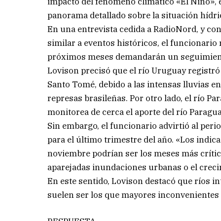
impacto del fenómeno climático «El Niño», e
panorama detallado sobre la situación hídri
En una entrevista cedida a RadioNord, y c
similar a eventos históricos, el funcionario 
próximos meses demandarán un seguimiento
Lovison precisó que el río Uruguay registró
Santo Tomé, debido a las intensas lluvias e
represas brasileñas. Por otro lado, el río 
monitorea de cerca el aporte del río Paragu
Sin embargo, el funcionario advirtió al per
para el último trimestre del año. «Los indic
noviembre podrían ser los meses más crític
aparejadas inundaciones urbanas o el crecim
En este sentido, Lovison destacó que ríos i
suelen ser los que mayores inconvenientes g