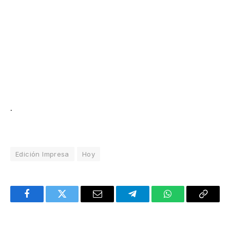
.
Edición Impresa
Hoy
Facebook
Twitter
Email
Telegram
WhatsApp
Copy
Link