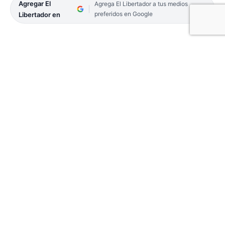
Agregar El
Agrega El Libertador a tus medios
preferidos en Google
Libertador en
Con las mieles del éxito tras consagrarse campeón
Provincial, el Deportivo Mandiyú vuelve a meterse
de lleno en el fútbol doméstico y esta tarde
buscará mantener su amplia ventaja como
puntero e invicto en el Torneo Oficial de la Liga
Correntina, cuando enfrente en el horario de las
19 a Sacachispas, en el estadio de Lipton.