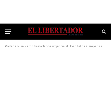
Portada
»
Debieron trasladar de urgencia al Hospital de Campaña al intendente de Guaviraví, Ariel Méndez Ribeiro