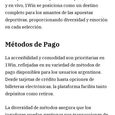
y en vivo, 1Win se posiciona como un destino
completo para los amantes de las apuestas
deportivas, proporcionando diversidad y emoción
en cada selección.
Métodos de Pago
La accesibilidad y comodidad son prioritarias en
1Win, reflejadas en su variedad de métodos de
pago disponibles para los usuarios argentinos.
Desde tarjetas de crédito hasta opciones de
billeteras electrónicas, la plataforma facilita tanto
depósitos como retiros.
La diversidad de métodos asegura que los
jugadores puedan gestionar sus transacciones de