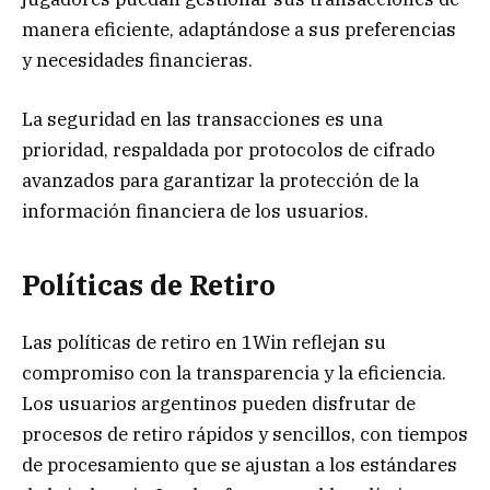
manera eficiente, adaptándose a sus preferencias
y necesidades financieras.
La seguridad en las transacciones es una
prioridad, respaldada por protocolos de cifrado
avanzados para garantizar la protección de la
información financiera de los usuarios.
Políticas de Retiro
Las políticas de retiro en 1Win reflejan su
compromiso con la transparencia y la eficiencia.
Los usuarios argentinos pueden disfrutar de
procesos de retiro rápidos y sencillos, con tiempos
de procesamiento que se ajustan a los estándares