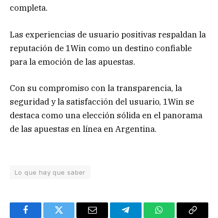
completa.
Las experiencias de usuario positivas respaldan la
reputación de 1Win como un destino confiable
para la emoción de las apuestas.
Con su compromiso con la transparencia, la
seguridad y la satisfacción del usuario, 1Win se
destaca como una elección sólida en el panorama
de las apuestas en línea en Argentina.
Lo que hay que saber
Facebook
Twitter
Email
Telegram
WhatsApp
Copy