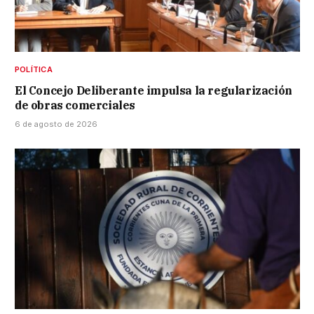
POLÍTICA
El Concejo Deliberante impulsa la regularización
de obras comerciales
6 de agosto de 2026