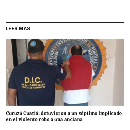
Link
LEER MÁS
Curuzú Cuatiá: detuvieron a un séptimo implicado
en el violento robo a una anciana