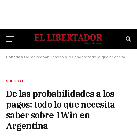
Portada
»
De las probabilidades a los pagos: todo lo que necesita saber sobre 1Win en Argentina
SOCIEDAD
De las probabilidades a los
pagos: todo lo que necesita
saber sobre 1Win en
Argentina