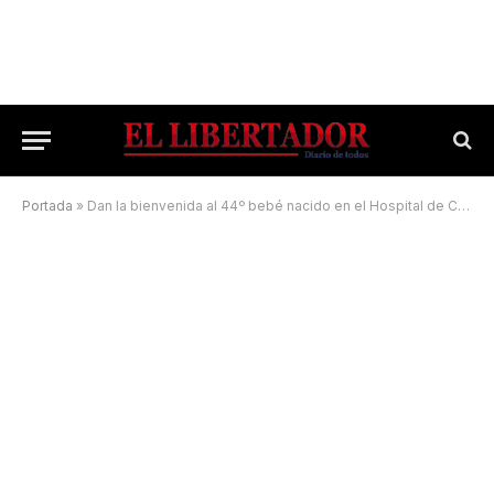
Portada
»
Dan la bienvenida al 44º bebé nacido en el Hospital de Campaña